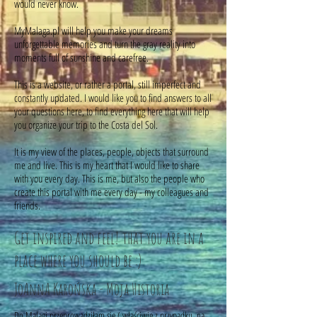
would never know.
MyMalaga.pl will help you make your dreams
unforgettable memories and turn the gray reality into
moments full of sunshine and carefree.
This is a website, or rather a portal, still imperfect and
constantly updated. I would like you to find answers to all
your questions here, to find everything here that will help
you organize your trip to the Costa del Sol.
It is my view of the places, people, objects that surround
me and live. This is my heart that I would like to share
with you every day. This is me, but also the people who
create this portal with me every day - my colleagues and
friends.
Get inspired and feel!
that you are in a
place where you should be :)
JoAnnA Karońska - Moja Historia
Do Malagi przeprowadziłam się ( właściwie z przypadku, na