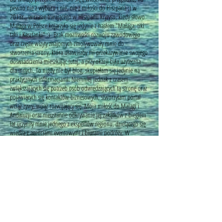
pewno nie z wyboru i nie, nie z miłości do Hiszpana ;) w
2013r., w czasie trwającego w Hiszpanii kryzysu, kiedy słowo
Malaga w Polsce kojarzyło się jedynie z hasłem "Malaga, tiki
taki i Kasztanki" :) Brak możliwości rozwoju zawodowego
oraz częste wizyty znajomych zmotywowały mnie do
stworzenia strony, która ułatwiłaby mi przekazywanie swojego
doświadczenia mieszkając tutaj, a przy okazji była użyteczna
dla innych. To nigdy nie był blog, skupiałam się jedynie na
praktycznych informacjami. Niemniej jednak z czasem
zwiększających się potrzeb osób odwiedzających tą stronę oraz
pojawiących się kontaktów biznesowych, stworzyłam portal
wciąż żywy, wciąż rozwijający się. Moja miłość do Malagi i
Andaluzji oraz nieustanne odkrywanie jej zakątków z biegiem
lat uczyniły mnie jednego z ekspertów regionu, dzielącego się
wiedzą z agencjami eventowymi i biurami podróży. W
międzyczasie pracując dla jednego z banków szwajcarskich
jako manager i event manager miałam okazję organizować
pikniki i eventy korporacyjne m.in dla 3800 osób czy
spotkania senior managementu z Executive Board włącznie.
Dlatego jako certyfikowany Event i Incentive Manager
połączyłam swoje dwie pasje - Malagę oraz organizację
eventów tworząc firmę eventową (najpierw MyMalaga.pl,
teraz również DMC & Events MyMalaga) organizującą wyjazdy
incentive do Malagi i Andaluzji, eventy firmowe oraz wycieczki
po Andaluzji. Wciąż dziele się swoimi rekomendacjami oraz