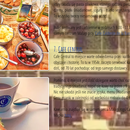
który składa się pasta oliwkowa, różnego rodzaju piec
dżemy, płatki śniadaniowe, jogurty i mleko vege, ser
To wszystko tworzy niesamowitą ucztę!
Bufet serowany jest codziennie w godzinach 9.00 - 11.
samym centrum Malagi przy
Calle Calderón de la Bar
7.
Cafe central
Cafe Central to miejsce warte odwiedzenia przez każde
obyczaje i historię. To tu w 1954r. zaczęto serwować 
dziś, od 70 lat pochodząc od tego samego dostawcy.
Pomimo, iż miejsce jest dość oblegane warto choć raz
tradycyjnego śniadania, napić się kawy na jeden z 9 s
Nic nie szkodzi jeśli nie znacie języka, menu śniadan
Cena grzanki w zależności od wielkości i rodzaju do 4 
Kawiarnia znajduje się w samym sercu Malagi rogu Call
Mapka
tutaj.