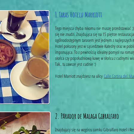
1.Taras Hotelu Marriott
Tego miejsca chyba nikomu nie muszę przedstawiać ;)
się nie znudzi. Znajdująca się na 15 piętrze restaurac
ogólnodostępnym tarasem jest jednym z najlepszych
Hotel położony jest w sąsiedztwie Katedry oraz w pobl
imponująca. To z pewnością idealny pomysł na romaty
słońca czy popołudniową kawę w słońcu z cudnymi w
Tak.. tu zawsze jest cudnie :)
Hotel Marriott znajdziesz na ulicy
Calle Cortina del Mu
2. PArador de Malaga Gibralfaro
Znajdujący się na wzgórzu zamku Gibralfaro Hotel i Res