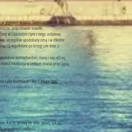
y w głębokim tłuszczu. Świeżo usmażone churros
niejsze, patyczkowate kawałki.
any w czakoladzie czyni z niego unikatowy
niowy, szczególnie upodobany zimą i w chłodne
erias są wypełnione po brzegi całe dnie :)
podobnie jest najbardziej znaną i najczęściej
i dobra lokalizacja w centrum miasta przyciągają
rzy Calle Herrería del Rey 1. Mapa
tutaj.
zne. A to za sprawą nie tylko sporej, jak na
ek i przeróżnych słodkości.