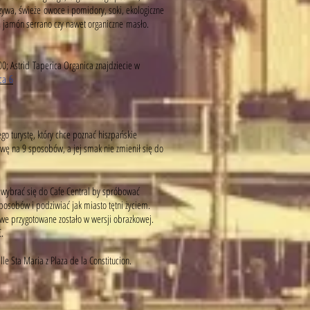
zywa, świeże owoce i pomidory, soki, ekologiczne
y, jamón serrano czy nawet organiczne masło.
00; Astrid Taperica Organica znajdziecie w
ca 6
go turystę, który chce poznać hiszpańskie
kawę na 9 sposobów, a jej smak nie zmienił się do
 wybrać się do Cafe Central by spróbować
posobów i podziwiać jak miasto tętni życiem.
iowe przygotowane zostało w wersji obrazkowej.
€.
e Sta Maria z Plaza de la Constitucion.