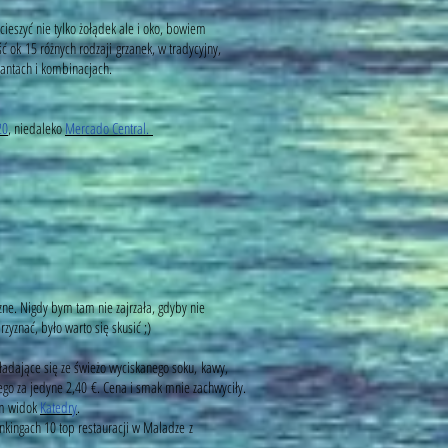
cieszyć nie tylko żołądek ale i oko, bowiem
ć ok 15 różnych rodzaji grzanek, w tradycyjny,
iantach i kombinacjach.
20
, niedaleko
Mercado Central.
zne. Nigdy bym tam nie zajrzała, gdyby nie
zyznać, było warto się skusić ;)
ładające się ze świeżo wyciskanego soku, kawy,
go za jedyne 2,40 €. Cena i smak mnie zachwyciły.
am widok
Katedry
.
nkingach 10 top restauracji w Maladze z