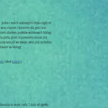
 Jedno z moich ulubionych i chyba nigdy mi
ja wraz z barem i basenem dla gości oraz
 moim zdaniem punktów widokowych Malagi.
iżu portu, przez co panorama miasta jest
czny wieczór we dwoje, wino przy zachodzie
idokami na Malagę.
elle
(obok
Katedry
)
tauracja to ukryte cudo. Z dala od zgiełku