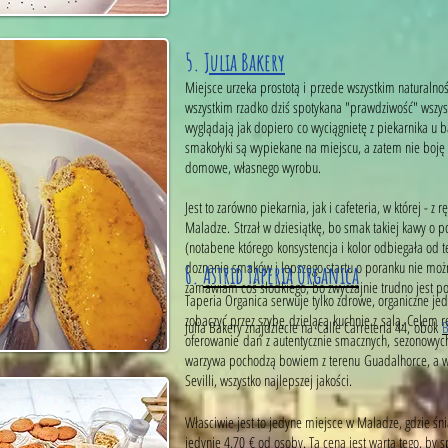
5.
Julia Bakery
Miejsce urzeka prostotą i przede wszystkim naturalno
wszystkim rzadko dziś spotykana "prawdziwość" wszystk
wyglądają jak dopiero co wyciągnietę z piekarnika u b
smakołyki są wypiekane na miejscu, a zatem nie boję s
domowe, własnego wyrobu.
Jest to zarówno piekarnia, jak i cafeteria, w której - 
Maladze. Strzał w dziesiątkę, bo smak takiej kawy 
(notabene którego konsystencja i kolor odbiegała od t
doznanie smaków i lepszego startu o poranku nie możn
6.
Astrid Taperia Organica
zamawiam coś słodkiego, bo zwyczajnie trudno jest p
Taperia Organica serwuje tylko zdrowe, organiczne je
zobaczyć przez szybę dzielącą kuchnie z salą. Celem r
Julia Bakery znajdziecie na Calle Carreteria 44, obok
B
oferowanie dań z autentycznie smacznych, sezonowych 
warzywa pochodzą bowiem z terenu Guadalhorce, a w
Sevilli, wszystko najlepszej jakości.
Własciwie jest to jedyne miejsce w Maladze, gdzie śn
jedynie 4,70 € od osoby. Ta cena jest warta tego, by 