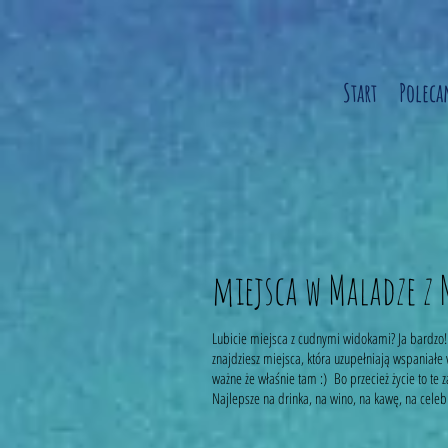
Start
Polec
miejsca w Maladze z
Lubicie miejsca z cudnymi widokami? Ja bardzo! 
znajdziesz miejsca, która uzupełniają wspaniałe w
ważne że właśnie tam :) Bo przecież życie to te 
Najlepsze na drinka, na wino, na kawę, na celebra