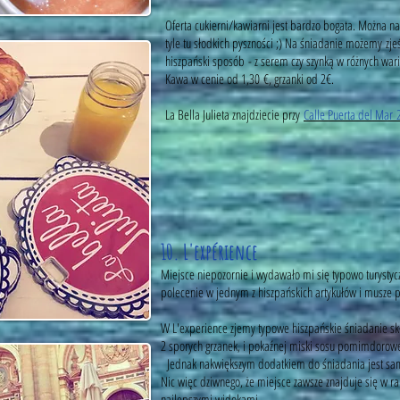
Oferta cukierni/kawiarni jest bardzo bogata. Można na
tyle tu słodkich pyszności ;) Na śniadanie możemy zjeś
hiszpański sposób - z serem czy szynką w różnych war
Kawa w cenie od 1,30 €, grzanki od 2€.
La Bella Julieta znajdziecie przy
Calle Puerta del Mar 
10. L'expérience
Miejsce niepozornie i wydawało mi się typowo turystyc
polecenie w jednym z hiszpańskich artykułów i musze pr
W L'experience zjemy typowe hiszpańskie śniadanie sk
2 sporych grzanek, i pokaźnej miski sosu pomimdorowe
Jednak nakwiększym dodatkiem do śniadania jest s
Nic więc dziwnego, że miejsce zawsze znajduje się w ra
najlepszymi widokami.