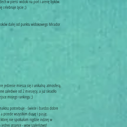
e dech w piersi widoki na port i arenę byków.
ę celebruje życie ;)
 kroków dalej od punktu widokowego Mirador
e jedzenie miesza się z unikalną atmosferą,
zynne zaledwie od 2 miesięcy, a już skradło
ejsce mojego rankingu ;)
akosz potrzebuje - świeże i bardzo dobre
, a przede wszystkim duszę i pasję.
której nie spotkałam nigdzie indziej w
 jednej grzance - wow szaleństwo!