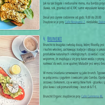
Jak na tak bogate i niebanalne menu, ma bardzo przy
(kawa, sok, grzanka) od 4,10€; same wyszukane kanapki
Desal jest czynne codzienne od godz. 9.00 do 20.00
Znajdziecie je przy
Calle Nosquera 2
, niedaleko
Dulce
4.
Brunchit
Brunchit to knajpka z włoską duszą, której filozofią je
i kuchni włoskiej, zachowując tradycje i dbając o jak
produktów naturalnych i ekologicznych, co widać i c
wspomne, że znajdująca się przy kasie woda z cytryną
nalewać do woli, co w upalnej Maladze jest wręcz be
W menu śniadania serwowane są jako brunch. Typowe
w połączeniu z jogurtem i owocami jako Combo. Opróc
zestawy z bekonem, czy w wersji New York - grzanka
plus kawa i sok pomarańczowy - koszt ok 6/7 €.
Brunchit Organic znajdziecie przy
Calle Carreteria 46.