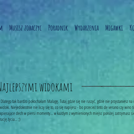
am
Musisz zobaczyc
Poradnik
Wydarzenia
Migawki
K
 Najlepszymi widokami
Dlatego tak bardzo pokochałam Malagę. Tutaj gdzie się nie ruszyć, gdzie nie przystaniesz n
idoki. Niejedokrotnie nie liczy się to, co się napijesz - bo przecież tinto de verano czy wino
zapierające dech w piersi momenty... w każdym z wymienionych miejsc poniżej zatrzymasz się i 
cję życia... ;)