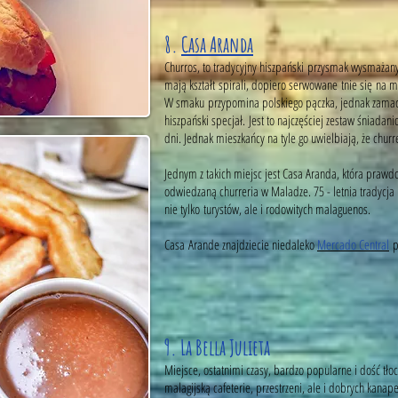
8.
Casa Aranda
Churros, to tradycyjny hiszpański przysmak wysmażan
mają kształt spirali, dopiero serwowane tnie się na m
W smaku przypomina polskiego pączka, jednak zamacz
hiszpański specjał. Jest to najczęściej zestaw śniada
dni. Jednak mieszkańcy na tyle go uwielbiają, że churr
Jednym z takich miejsc jest Casa Aranda, która prawdo
odwiedzaną churreria w Maladze. 75 - letnia tradycja 
nie tylko turystów, ale i rodowitych malaguenos.
Casa Arande znajdziecie niedaleko
Mercado Central
p
9. La Bella Julieta
Miejsce, ostatnimi czasy, bardzo popularne i dość tłoc
malagijską cafeterie, przestrzeni, ale i dobrych kanap