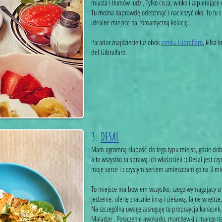
miasta i tłumów ludzi. Tylko cisza, winko i zapierając
Tu można naprawdę odetchnąć i nacieszyć oko. To tu si
Idealne miejsce na romantyczną kolację.
Parador znajdziecie tuż obok
zamku Gibralfaro
, kilka
del Gibralfaro.
3.
DESAL
Mam ogromną słabość do tego typu miejsc, gdzie dobr
a to wszystko za sprawą ich właścicieli :) Desal jest c
moje serce i z czystym sercem umieszczam go na 3 mi
To miejsce ma bowiem wszystko, czego wymagający sm
jedzenie, ofertę znacznie inną i ciekawą, fajne wnętrze
Na szczególną uwagę zasługuję tu propozycja kanapek, 
Maladze . Połączenie awokado, marchewki z mango na