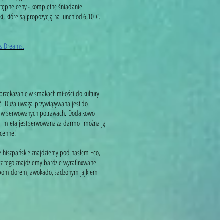
stępne ceny - kompletne śniadanie
, które są propozycją na lunch od 6,10 €.
s Dreams.
st przekazanie w smakach miłości do kultury
ość. Duża uwaga przywiązywana jest do
zuć w serwowanych potrawach. Dodatkowo
 i mietą jest serwowana za darmo i można ją
zcenne!
 hiszpańskie znajdziemy pod hasłem Eco,
z tego znajdziemy bardzie wyrafinowane
 z pomidorem, awokado, sadzonym jajkiem