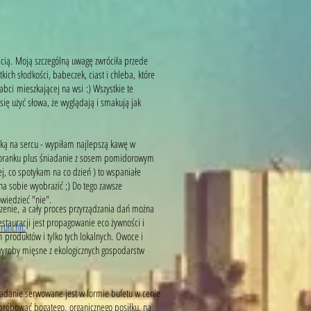
ścią. Moją szczególną uwagę zwróciła przede
ich słodkości, babeczek, ciast i chleba, które
abci mieszkającej na wsi :) Wszystkie te
ię użyć słowa, że wyglądają i smakują jak
z ręką na sercu - wypiłam najlepszą kawę w
o poranku plus śniadanie z sosem pomidorowym
ej, co spotykam na co dzień ) to wspaniałe
a sobie wyobrazić ;) Do tego zawsze
owiedzieć "nie".
dzenie, a cały proces przyrządzania dań można
estauracji jest propagowanie eco żywności i
runchit.
produktów i tylko tych lokalnych. Owoce i
yroby mięsne z ekologicznych gospodarstw
iadanie serwowane jest w formie bufetu w cenie
spróbować bogatego, organicznego posiłku, na