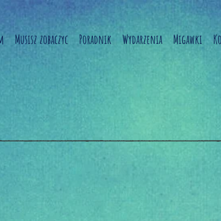
m
Musisz zobaczyc
Poradnik
Wydarzenia
Migawki
K