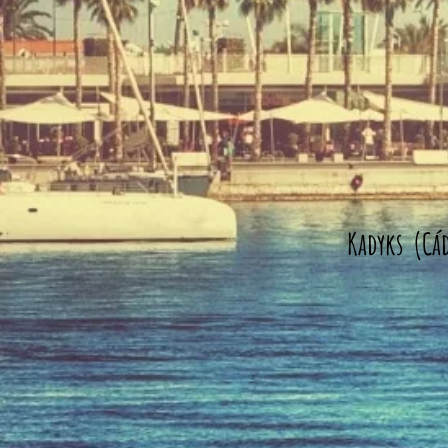
Kadyks (
Cá