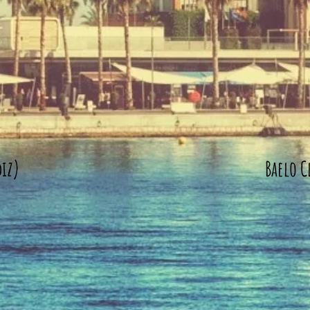
diz)
Baelo C