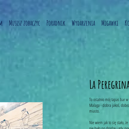
am
Musisz zobaczyc
Poradnik
Wydarzenia
Migawki
K
La Peregrin
To ostatnio mój tapas bar w
Malaga - dobra jakoś, dobra 
miasto.
Nie wiem jak to się stało, ż
nie było po drodze i gdy po