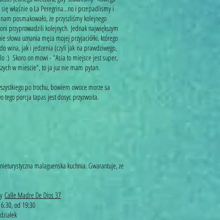
ię właśnie o La Peregrina...no i przepadlismy i
k nam posmakowało, że przyszliśmy kolejnego
 i oni przyprowadzili kolejnych. Jednak największym
e słowa uznania męża mojej przyjaciółki, którego
o wina, jak i jedzenia (czyli jak na prawdziwego,
o :) Skoro on mowi - "Asia to miejsce jest super,
szych w miescie", to ja juz nie mam pytan.
ystkiego po trochu, bowiem owoce morze sa
 tego porcja tapas jest dosyc przyzwoita.
nieturystyczna malaguenska kuchnia. Gwarantuje, ze
zy
Calle Madre De Dios 37
16:30, od 19:30
działek