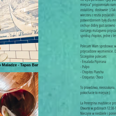
miejsca" przypomniało nam s
zostaliśmy, dosłownie :) Ta
wieczoru z reszta przyjaciół
potwierdzeniem były dla mni
cechuje dobry gust zarowno d
starszego malagueno przystal
sprobuj chopitos, jedne z le
Polecam Wam sprobowac wsz
przyrzadzone wysmienicie. Do
Szczegolnie polecam:
- Ensalada Pipirrana
 Maladze - Tapas Bar
- Pulpo
- Chopitos Plancha
- Croquetas Choco
To prawdziwa, nieoszukana, 
pokochacie to miejsce:)
La Perergrina znajdziecie pr
Otwarte w godzinach 12:30-
Nieczyne w niedziele i ponie