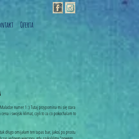
ontakt
Oferta
a
 Maladze numer 1 :) Tutaj przypomina mi się stara
cena i swojski klimat, czyli to za co pokochalam to
e tak długo omijałam ten tapas bar, jakoś po prostu
dczas jednego wieczoru, gdy szukaliśmy "nowego