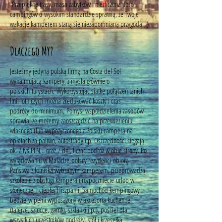
Przepiękne trasy, masa zabytków i niezliczona ilość
campingów o wysokim standardzie sprawią, że Twoje
wakacje kamperem staną się niezapomnianą przygodą! :)
Dlaczego MY?
Jesteśmy jedyną polską firmą na Costa del Sol
wynajmującą kampery, z myślą głównie o
polskich turystach. Wykorzystując siatkę połączeń tanich
linii lotniczych można zredukować koszty i czas
podróży do minimum. Pomysł współdzielenia zasobów
sprawia, że możemy zaoszczędzić na przewiezieniu
własnego (lub wypożyczonego z Polski) campera na
opłatach za paliwo, autostrady itp. Oszczędności sięgają
ok. 7 tyś PLN… oraz 7 dni, licząc podróż w obie strony. Po
wylądowaniu w Maladze polscy rezydenci obiorą
Państwa z lotniska wybranym kamperem, przeprowadzą
szkolenie z obsługi kampera i rozpoczniecie urlop w
słonecznej i ciepłej Hiszpanii. Samochód kempingowy
będzie w pełni wyposażony w akcesoria kuchenne
(talerze, sztućce, garnki, szklanki itp.), pościel dla
wszystkich uczestników podróży, stół i krzesełka