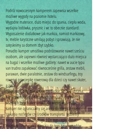
Podróż nowoczesnym kamperem zapewnia wszelkie
możliwe wygody na poziomie hotelu.
Wygodne materace, dużo miejsc do spania, ciepła woda,
wydajna lodówka, prysznic i wc to obecnie standard.
Wyposażenie dodatkowe jak markiza, namiot markizowy,
tv, meble turystczne umilają pobyt i sprawiają, że nie
zatęsknimy za domem zbyt szybko.
Ponadto kamper umożliwa podróżowanie nawet sześciu
osobom, ale zapewni również wystarczająco dużo miejsca
na bagaż i wszelkie możliwe gadżety: nawet w aucie typu
van trudno zapakować równocześnie grilla, zestaw mebli,
parawan, dwie paralotnie, zestaw do windsurfingu, trzy
rowery i przyczepkę rowerową dla dzieci czy nawet skuter,
a zimą
3 pary nart, buty narciarskie czy ciężkie zimowe ubrania.
Nie wspominając o naczyniach, sztućcach, pożywieniu i
wszelkich innych akcesoriach. Co więcej wybierając
kamper nie ograniczamy się ani co do miejsca, czasu,
szukania noclegów czy środków transportu. Jedziemy
kiedy chcemy i na jak długo :) Do tego cepły klimat
Hiszpanii i Portugalii zachęcaja do tego typu wypadów.