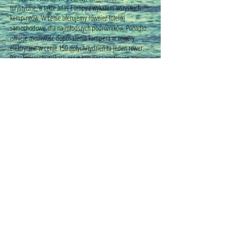
turystyczne, a także atlas Europy z wykazem wszystkich
kempingów. W cenie oferujemy również foteliki
samochodowe dla najmłodszych podróżników. Ponadto
istnieje możliwość doposażenia kampera w rowery
elektryczne w cenie 150 złotych/tydzień za jeden rower.
Po zakończeniu wakacji zwrot kampera następuje na
lotnisku w Maladze, bezpośrednio przed powrotem do
Polski.
CENNIK
Ceny wynajmu kamperów w Hiszpanii w okresie 01.10 –
30.05 to tylko
430 PLN /dobę (brutto)
Dotyczy wynajmu wszystkich samochodów z floty.
Samochody z pełnym wyposażeniem – bez dopłat.
Wymogi:
Wynajem na min. 3 dni
4000 PLN kaucja
369 PLN opłata serwisowa
wiek kierowcy min. 26 lat