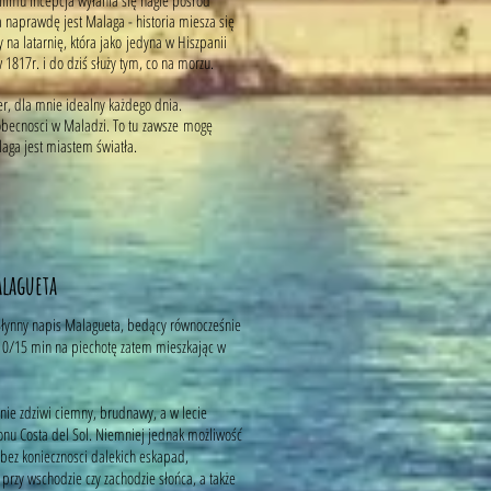
ilmu Incepcja wyłania się nagle pośród
 naprawdę jest Malaga - historia miesza się
na latarnię, która jako jedyna w Hiszpanii
1817r. i do dziś służy tym, co na morzu.
er, dla mnie idealny każdego dnia.
ieobecnosci w Maladzi. To tu zawsze mogę
alaga jest miastem światła.
Malagueta
 Słynny napis Malagueta, bedący równocześnie
10/15 min na piechotę zatem mieszkając w
 nie zdziwi ciemny, brudnawy, a w lecie
gionu Costa del Sol. Niemniej jednak możliwość
bez koniecznosci dalekich eskapad,
rzy wschodzie czy zachodzie słońca, a także