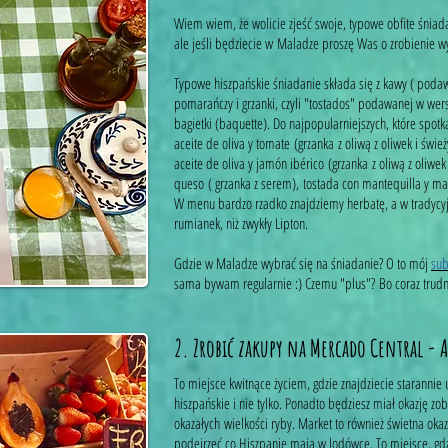
Wiem wiem, że wolicie zjeść swoje, typowe obfite śni
ale jeśli będziecie w Maladze proszę Was o zrobienie w
Typowe hiszpańskie śniadanie składa się z kawy ( podaw
pomarańczy i grzanki, czyli "tostados" podawanej w wersj
bagietki (baquette). Do najpopularniejszych, które spot
aceite de oliva y tomate (grzanka z oliwą z oliwek i św
aceite de oliva y jamón ibérico (grzanka z oliwą z oliwe
queso ( grzanka z serem), tostada con mantequilla y 
W menu bardzo rzadko znajdziemy herbatę, a w tradycyjn
rumianek, niż zwykły Lipton.
Gdzie w Maladze wybrać się na śniadanie? O to mój
sub
sama bywam regularnie :) Czemu "plus"? Bo coraz trudn
2. Zrobić zakupy na Mercado Central - 
To miejsce kwitnące życiem, gdzie znajdziecie starannie
hiszpańskie i nie tylko. Ponadto będziesz miał okazję z
okazałych wielkości ryby. Market to również świetna okaz
podejrzeć co Hiszpanie mają w lodówce. To miejsce, gdz