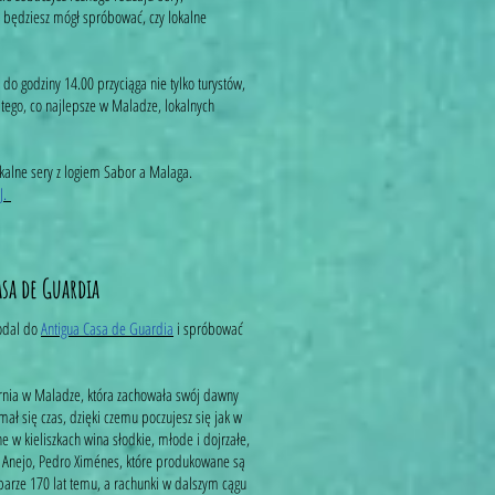
o będziesz mógł spróbować, czy lokalne
do godziny 14.00 przyciąga nie tylko turystów,
 tego, co najlepsze w Maladze, lokalnych
lokalne sery z logiem Sabor a Malaga.
J.
asa de Guardia
podal do
Antigua Casa de Guardia
i spróbować
arnia w Maladze, która zachowała swój dawny
ymał się czas, dzięki czemu poczujesz się jak w
 w kieliszkach wina słodkie, młode i dojrzałe,
a Anejo, Pedro Ximénes, które produkowane są
 barze 170 lat temu, a rachunki w dalszym cągu