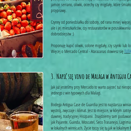
jamon serrano, oliwki, orzechy czy migdały, które śmiał
przyprawy.
Czynny od poniedziałku do soboty, od rana mniej więcej 
ale i jej mieszkańców, czy restauratorów w poszukiwaniu
dobrodziejstw :)
Proponuję kupić oliwki, solone migdały, czy szynki lub 
Więcej o Mercado Central - Atarazanas dowiesz się
TUTA
3.
Napić się vino de Malaga w Antigua C
Jak już jesteśmy przy Mercado to warto zajrzeć tuż nieo
jednego z win typowych dla Malagi.
Bodega Antigua Case de Guardia jest to najstarsza wini
wystrój, zwyczaje i klimat. Jest to miejsce, w kórym zatrz
dawnej, tradycyjnej Hiszpanii. Znajdziemy tam podawane
jak Pajarete, Guinda, Moscatel, Seco Trasanejo, Lagrim
w lokalnych winnicach. Życie toczy się tu jak w lokalnym