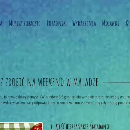
am
Musisz zobaczyc
Poradnik
Wydarzenia
Migawki
K
sz zrobić na weekend w Maladze
u, to zawsze dobry pomysł :) W zaledwie 3,5 godziny lotu samolotem przeniesieś się w całkow
brze wykorzystać ten czas podpowiadamy co koniecznie musisz zrobić aby całym sobą poczuć 
1. Zjeść Hiszpańskie Śniadanie