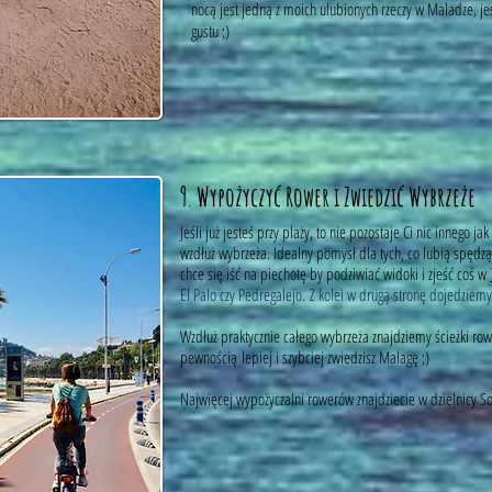
nocą jest jedną z moich ulubionych rzeczy w Maladze, j
gustu ;)
9
.
Wypożyczyć Rower i Zwiedzić Wybrzeże
Jeśli już jesteś przy plaży, to nie pozostaje Ci nic innego 
wzdłuż wybrzeża. Idealny pomysł dla tych, co lubią spędząć
chce się iść na piechotę by podziwiać widoki i zjeść coś w
El Palo czy Pedregalejo.
Z kolei w drugą stronę dojedziem
Wzdłuż praktycznie całego wybrzeża znajdziemy ścieżki ro
pewnością lepiej i szybciej zwiedzisz Malagę ;)
Najwięcej wypożyczalni rowerów znajdziecie w dzielnicy S