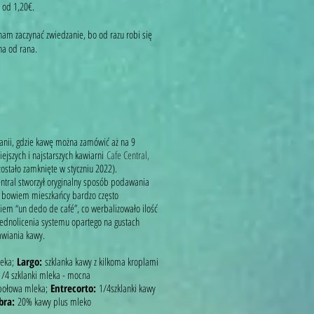
a od 1,20€.
nnam zaczynać zwiedzanie, bo od razu robi się
ynna od rana.
panii, gdzie kawę można zamówić aż na 9
ejszych i najstarszych kawiarni
Cafe Central,
zostało zamknięte w styczniu 2022).
Central stworzył oryginalny sposób podawania
c, bowiem mieszkańcy bardzo często
iem “un dedo de café”, co werbalizowało ilość
jednolicenia systemu opartego na gustach
mawiania kawy.
leka;
Largo:
szklanka kawy z kilkoma kroplami
1/4 szklanki mleka - mocna
 połowa mleka;
Entrecorto:
1/4szklanki kawy
bra:
20% kawy plus mleko