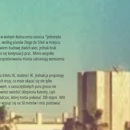
, w wolnym tłumaczeniu oznacza "jednoręka
w. według planów Diego de Siloé w miejscu
bowiem budowę dwóch wież, jednak brak
to się kontynuacji prac. Mimo wszystko
gospodarowania miasta zabraniają wznoszenia
 biletu 5€, studenci 3€. Jednak ja proponuję
ch mszy, co może okazać się nie tylko
ym, o zaoszczędzonych paru groszu nie
nież zwiedzić sklepienia Katedry, czyli
czas, której trzeba pokonać 200 stopni XVIII
by wspiąć się na 50 metrów i móc podziwiać