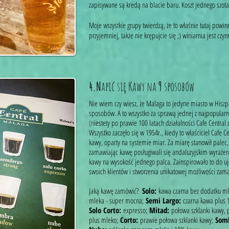
zapisywane są kredą na blacie baru. Koszt jednego szot
Moje wszystkie grupy twierdzą, że to właśnie tutaj powi
przyjemniej, także nie krępujcie się ;) winiarnia jest cz
4.
N
apić się Kawy na
9
sposobów
Nie wiem czy wiesz, że Malaga to jedyne miasto w Hisz
sposobów. A to wszystko za sprawą jednej z najpopularni
(n
iestety po prawie 100 latach działalności Cafe Central 
Wszystko zaczęło się w 1954r., kiedy to właściciel Cafe 
kawy, oparty na systemie miar. Za miarę stanowił pale
zamawiając kawę posługiwali się andaluzyjskim wyrażen
kawy na wysokość jednego palca. Zainspirowało to do u
swoich klientów i stworzenia unikatowej możliwości za
Jaką kawę zamówić?
Solo:
kawa czarna bez dodatku m
mleka - super mocna;
Semi Largo:
czarna kawa plus 
Solo Corto:
expresso;
Mitad:
połowa szklanki kawy,
plus mleko;
Corto:
prawie połowa szklanki kawy;
Som