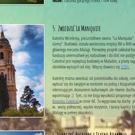
Nube:
szklanka gorącego mleka i 10% kawy.
5​.
Zwiedzić La Manquite
Katedra Wcielenia, pieszczotliwie zwana "La Manquita"
damę". Budowla została wzniesiona między XVI a XVIII 
głównego meczetu Malagi. Pierwotny projekt zakładał 
funduszy uniemożliwił jej rozbudowę i do dziś nie podję
Catedral jest najwyższą budowlą w Maladze, a plany za
obiektów wyższych od niej. Więcej dowiesz się
TUTAJ.
Katedrę można zwiedzać od poniedziałku do soboty, cena
wybrać się do świątyni w niedziele na jedną z hiszpański
interesującym doznaniem kulturowym ale równie duchow
wpominając ;) Tym, co nie boją wysokości proponuje rów
Bovedas Catedral.
w cenie
6€. To wyyprawa na dachy pod
w. wieży północnej, wąskie korytarze, i tarasy kaplicy 
Malagę w pełnej okazałości.