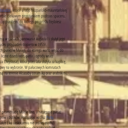
 Maladze
, leżące u stóp hiszpańsko-mauretańskiej
 Ciebie ciekawym przystankiem podczas spaceru,
 czy punktem, do którego po prostu będziesz
rą w czasach panowania Augusta I i służył jego
 przez przypadek dopiero w 1951r.
nych punktów Malagi, do którego warto wejść do
liczne dziedzince, patia i ogrody wrazz
 Chrystusa), która przez lata służyła za kaplicę,
dokowy na wybrzeże. W pałacowych komnatach
ną na terenie Alcazaby ceramiką oraz arabskimi,
ak/ promenadę Muele Uno, a następnie pasaż
klepów i butików. Podążając wzdłuż
Portu
akże ( ku zaskoczeniu nie jednej osoby)