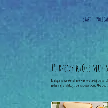
Start
Polec
15 rzeczy które musi
Malaga na weekend, nie ważne o jakiej porze rok
jedzenia i andaluzysjkiej radości życia. Aby do