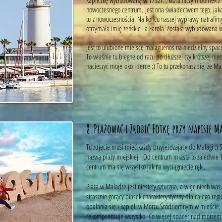
kapliczkę wybudowaną w 1732r. , która niczym domek z f
nowoczesnego centrum. Jest ona świadectwem tego, jaka
tu z nowoczesnością. Na końcu naszej wyprawy natrafimy 
otrzymała imię żeńskie La Farola. Została wybudowana w 
Jest to ulubione miejsce malaguenos na niedzielny spac
To właśnie tu biegne od razu po dłuższej czy krótszej n
nacieszyć moje oko i serce :) To tu przekonasz się, że M
8.Plażować i Zrobić Fotkę przy napisie 
Tu zdjęcie musi mieć każdy przyjeżdzający do Malagi :)
nazwą plaży miejskiej. Od centrum miasta to zaledwie 
centrum ma się wszystko jak na wyciągniecie ręki.
Plaża w Maladze jest niestety sztuczna, a więc niech was
strasznie gorący piasek charakterystyczny dla całego re
opalania się i kąpieli w Morzu Śródziemnym w mieście, 
rekompsensuje wszystko. Co więcej spacer nad morzem p