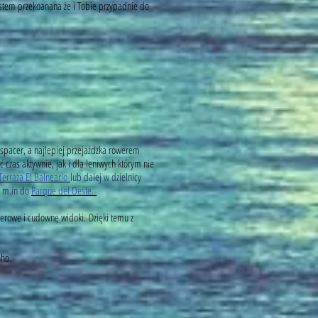
estem przekoanana że i Tobie przypadnie do
jak spacer, a najlepiej przejażdzka rowerem
 czas aktywnie, jak i dla leniwych którym nie
Terraza El Balneario
lub dalej w dzielnicy
y m.in do
Parque del Oeste.
werowe i cudowne widoki. Dzięki temu z
oho.