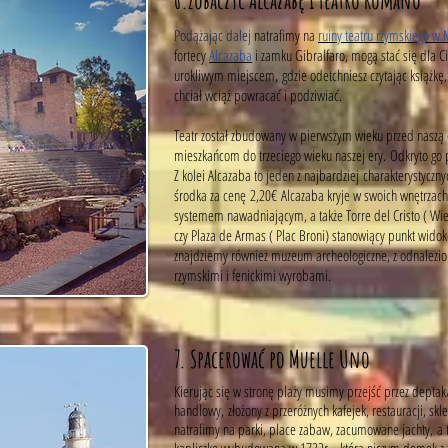
6.
Zobaczyć Alcazabę i Teatro Romano
Podążając dalej
natrafimy na
ruiny teatru rzymskiego w
fortecy
Alcazaba
i zamku Gibralfaro, mogą stać się dla
urokliwym miejscem, gdzie odetchniesz czytając książkę,
chciał wciąż powracać i podziwiać.
Teatr został zbudowany w pierwszym wieku przed naszą e
mieszkańcom do trzeciego wieku naszej ery. Odkryto go
Z kolei Alcazaba to jeden z najbardziej charakterystycz
środka za cenę 2,20€ Alcazaba kryje w swoich wnętrzach 
systemem nawadniającym, a także Torre del Cristo ( Wieża
czy Plaza de Armas ( Plac Broni) stanowiący punkt wi
znajdziemy również muzeum archeologiczne, z odnalezio
rzymskimi i fenickimi wyrobami.
7. Spacerować po Muelle Uno
Kierując się w stronę plaży musimy przejść przez dept
handlowy, złożony z przeróżnych kafejek, restauracji, s
natrafimy na parki, place zabaw, zacumowane jachty, a t