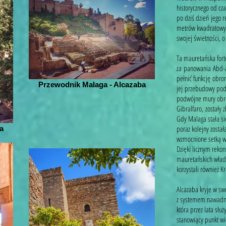
historycznego od cz
po dziś dzień jego 
metrów kwadratowyc
swojej świetności, 
Ta mauretańska fort
za panowania Abd-a
pełnić funkcję obro
Przewodnik Malaga - Alcazaba
jej przebudowy podją
podwójne mury obro
Gibralfaro, zostały
Gdy Malaga stała się
poraz kolejny zost
a
wzmocnione setką w
Dzięki licznym reko
mauretańskich władc
korzystali również K
Alcazaba kryje w swo
z systemem nawadnia
która przez lata służ
stanowiący punkt w