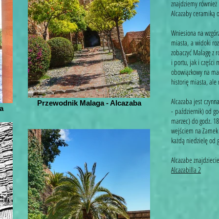
znajdziemy również 
Alcazaby ceramiką o
Wniesiona na wzgór
miasta, a widoki ro
zobaczyć Malagę z r
i portu, jak i częśc
obowiązkowy na mapi
historię miasta, ale
Alcazaba jest czynn
Przewodnik Malaga - Alcazaba
a
- październik) od g
marzec) do godz. 18
wejściem na Zamek G
każdą niedzielę od 
Alcazabe znajdzieci
Alcazabilla 2