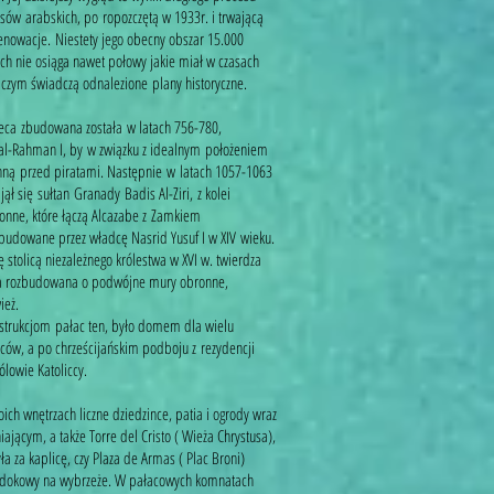
asów arabskich, po ropozczętą w 1933r. i trwającą
renowacje. Niestety jego obecny obszar 15.000
h nie osiąga nawet połowy jakie miał w czasach
o czym świadczą odnalezione plany historyczne.
eca zbudowana została w latach 756-780,
l-Rahman I, by w związku z idealnym położeniem
nną przed piratami. Następnie w latach 1057-1063
ł się sułtan Granady Badis Al-Ziri, z kolei
nne, które łączą Alcazabe z Zamkiem
 zbudowane przez władcę Nasrid Yusuf I w XIV wieku.
 stolicą niezależnego królestwa w XVI w. twierdza
ała rozbudowana o podwójne mury obronne,
ież.
nstrukcjom pałac ten, było domem dla wielu
ów, a po chrześcijańskim podboju z rezydencji
rólowie Katoliccy.
ich wnętrzach liczne dziedzince, patia i ogrody wraz
jącym, a także Torre del Cristo ( Wieża Chrystusa),
yła za kaplicę, czy Plaza de Armas ( Plac Broni)
idokowy na wybrzeże. W pałacowych komnatach