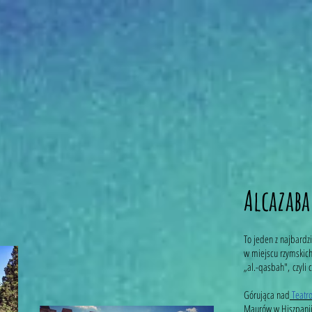
Alcazaba
To jeden z najbardz
w miejscu rzymskich
„al.-qasbah", czyli 
Górująca nad
Teatr
Maurów w Hiszpanii.