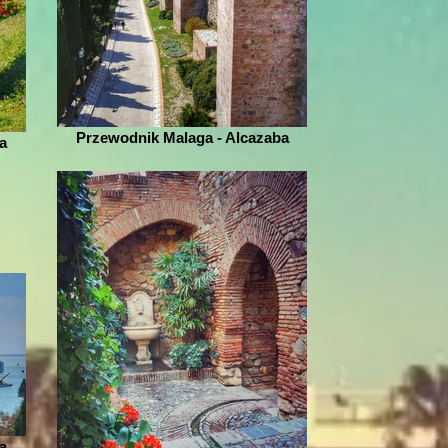
Przewodnik Malaga - Alcazaba
a
a