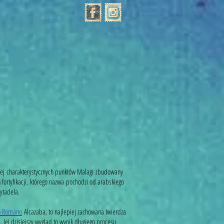
iej charakterystycznych punktów Malagi zbudowany
 fortyfikacji, którego nazwa pochodzi od arabskiego
cytadela.
o Romano
Alcazaba, to najlepiej zachowana twierdza
 Jej dzisiejszy wygląd to wynik długiego procesu