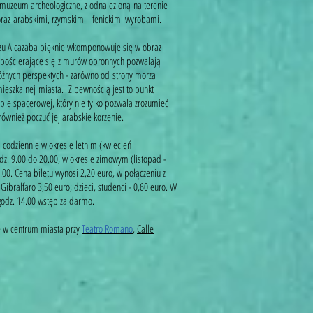
muzeum archeologiczne, z odnalezioną na terenie
raz arabskimi, rzymskimi i fenickimi wyrobami.
zu Alcazaba pięknie wkomponowuje się w obraz
zpościerające się z murów obronnych pozwalają
óżnych perspektych - zarówno od strony morza
i mieszkalnej miasta. Z pewnością jest to punkt
e spacerowej, który nie tylko pozwala zrozumieć
 również poczuć jej arabskie korzenie.
a codziennie w okresie letnim (kwiecień
odz. 9.00 do 20.00, w okresie zimowym (listopad -
.00. Cena biletu wynosi 2,20 euro, w połączeniu z
ibralfaro 3,50 euro; dzieci, studenci - 0,60 euro. W
godz. 14.00 wstęp za darmo.
e w centrum miasta przy
Teatro Romano
,
Calle