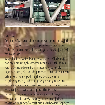
Taksówka
Postój taksówek znajdziemy po prawej stronie od wyjścia
z lotniska, gdzie bardzo często przy dużym natężeniu
ruchu jest jedna osoba, która zarządza do której taksówki
mamy wsiąść.
Wszystkie taksówki w Maladze są białe i jeśli działają
pod szyldem różnych korporacji cennik jest taki sam, a
koszt przejazdu do centrum miasta to wydatek ok.
20,00/25,00€. Jeśli podróżujemy sami i nie zdążyliśmy na
ostatni kurs kolejki podmiejskiej, bez problemu
znajdziemy osobę, która jadąc w tym samym kierunku
będzie chciała dzielić z nami kurs i koszty przejazdu - w
Maladze jest to sytuacja na porządku dziennym.
Poruszanie się taksówkami po mieście jest dosyć
popularne i nie należy do drogich, niemniej jednak
zawsze warto zapytać o koszt przejazdu bowiem najwięcej