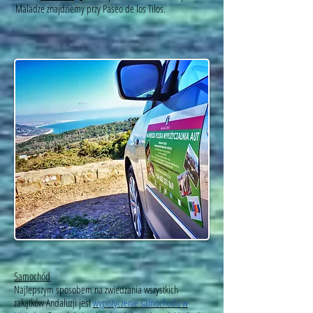
Maladze znajdziemy przy Paseo de los Tilos.
Samochód
Najlepszym sposobem na zwiedzania wszystkich
zakątków Andaluzji jest
wypożyczenie samochodu w