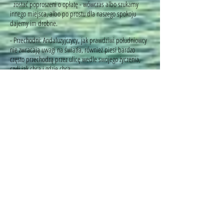
zostać poproszeni o opłatę - wówczas albo szukamy
innego miejsca, albo po prostu dla naszego spokoju
dajemy im drobne.
- Przechodni: Andaluzyjczycy, jak prawdziwi południowcy
nie zwracają uwagi na światła, również piesi bardzo
często przechodzą przez ulicę wedle swojego życzenia,
czyli jak chcą i gdzie chcą
przez co należy mieć oczy szeroko otwarte