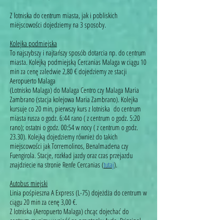
Z lotniska do centrum miasta, jak i pobliskich
miejscowości dojedziemy na 3 sposoby.
Kolejka podmiejska
To najszybszy i najtańszy sposób dotarcia np. do centrum
miasta. Kolejką podmiejską Cercanias Malaga w ciągu 10
min za cenę zaledwie 2,80 € dojedziemy ze stacji
Aeropuerto Malaga
(Lotnisko Malaga) do Malaga Centro czy Malaga Maria
Zambrano (stacja kolejowa Maria Zambrano). Kolejka
kursuje co 20 min, pierwszy kurs z lotniska do centrum
miasta rusza o godz. 6:44 rano ( z centrum o godz. 5:20
rano); ostatni o godz. 00:54 w nocy ( z centrum o godz.
23.30). Kolejką dojedziemy również do takich
miejscowości jak Torremolinos, Benalmadena czy
Fuengirola. Stacje, rozkład jazdy oraz czas przejazdu
znajdziecie na stronie Renfe Cercanias (
tutaj
).
Autobus miejski
Linia pośpieszna A Express (L-75) dojeżdża do centrum w
ciągu 20 min za cenę 3,00 €.
Z lotniska (Aeropuerto Malaga) chcąc dojechać do