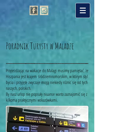
Poradnik Turysty w Maladze
Przyjeżdżając na wakacje do Malagi musimy pamiętać, że
Hiszpania jest krajem śródziemnomorskim, w którym styl
bycia i przyjęte zwyczaje mogą niekiedy różnić się od tych
naszych, polskich.
By nasz urlop nie popsuły niuanse warto zaznajomić się z
kilkoma praktycznymi wskazówkami.