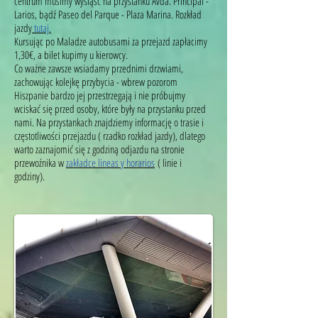
centrum musimy wysiąść na przystanku Avda. Principal -
Larios, bądź Paseo del Parque - Plaza Marina. Rozkład
jazdy
tutaj.
Kursując po Maladze autobusami za przejazd zapłacimy
1,30€, a bilet kupimy u kierowcy.
Co ważne zawsze wsiadamy przednimi drzwiami,
zachowując kolejkę przybycia - wbrew pozorom
Hiszpanie bardzo jej przestrzegają i nie próbujmy
wciskać się przed osoby, które były na przystanku przed
nami. Na przystankach znajdziemy informację o trasie i
częstotliwości przejazdu ( rzadko rozkład jazdy), dlatego
warto zaznajomić się z godziną odjazdu na stronie
przewoźnika w
zakładce lineas y horarios
( linie i
godziny).