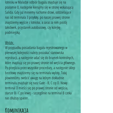
lotnisku w Maladze odbiór bagażu znajduje się na
poziomie 0, następnie kierujmy się w stronę wskazującą
Salida. Gdy już miniemy ruchome drzwi, oddzielające
nas od terminala 3 przyloty, po naszej prawej stronie
znajdziemy wyjście z lotniska, a zaraz za nim postój
taksówek, przystanek autobusowy, czy kolejkę
podmiejską.
Wyloty
W przypadku posiadania bagażu rejestrowanego w
pierwszej kolejności należy poszukać stanowiska
rejestracji, a następnie udać się do bramek kontrolnych,
które znajdują się po prawej stronie od wejścia głównego.
Po przejściu przez wszystkie procedury, a następnie sklep
bezcłowy znajdziemy się na terminalu wyloty. Tutaj
powinniśmy zwrócić uwagę na którym dokładnie
terminalu znajduje się nasz Gate - B, C czy D. Nowy
terminal D mieści się po prawej stronie od wejścia,
starsze B i C po lewej - szczególnie na terminal B czeka
nas dłuższy spacer.
Komunikacja