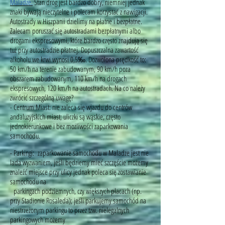
Maladze.
Stan dróg jest bardzo dobry, niemniej jednak
znaki bywają nieczytelne i polecam korzystać z nawigacji.
Autostrady w Hiszpanii dzielimy na płatne i bezpłatne.
Zalecam poruszać się autostradami bezpłatnymi albo
drogami ekspresowymi, które bardzo często znajdują się
tuż przy autostradzie płatnej. Dopuszczalna zawartość
alkoholu we krwi wynosi 0,5‰. Dozwolona prędkość to:
50 km/h na terenie zabudowanym, 90 km/h poza
obszarem zabudowanym, 110 km/h na drogach
ekspresowych, 120 km/h na autostradach. Na co należy
zwrócić szczególną uwagę?
- Centrum Miast: nie zaleca się wjazdu do centrów
andaluzyjskich miast; uliczki są wąskie, często
jednokierunkowe i bez możliwości zaparkowania
samochodu.
- Parkingi: zaparkowanie samochodu w Maladze jest nie
lada wyzwaniem, jeśli będziemy mieć szczęście możemy
znaleźć miejsce przy ulicy jednak poleca się zostawianie
samochodu na
parkingach podziemnych, czy większych placach (np.
przy Stadionie Rosaleda); jeśli parkujemy samochód na
niestrzeżonym parkingu to przez tzw. nielegalnych
parkingowych możemy