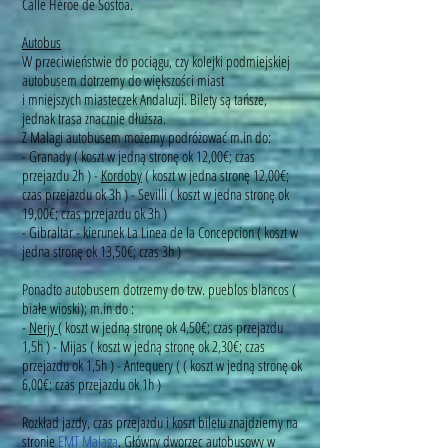
Calle Héroe de Sostoa.
Autobus
W przeciwieństwie do pociągu, czy kolejki podmiejskiej
autobusem dotrzemy do większości miast
i mniejszych miasteczek Andaluzji. Bilety są tańsze,
jednak trasa znacznie dłuższa.
Z Malagi autobusem możemy podróżować m.in do:
- Granady ( koszt w jedną stronę ok 12,00€; czas
przejazdu 2h ) -
Kordoby
( koszt w jedna stronę 12,00€;
czas przejazdu ok 3h ) - Sevilli ( koszt w jedna stronę ok
19,00€; czas przejazdu ok 3h )
- Gibraltar - kierunek La Linea de la Concepcion ( koszt w
jedna stronę ok 13,50€; czas 3h )
Ponadto autobusem dotrzemy do tzw. pueblos blancos (
białe wioski); m.in do :
-
Nerjy
( koszt w jedną stronę ok 4,50€; czas przejazdu
1,5h ) - Mijas ( koszt w jedną stronę ok 2,30€; czas
przejazdu ok 1,5h ) - Antequery ( ( koszt w jedną stronę ok
6,00€; czas przejazdu ok 1h )
Rozkład jazdy, czas przejazdu i koszt biletu znajdziemy na
stronie
EMT Malaga
. Główny dworzec autobusowy w