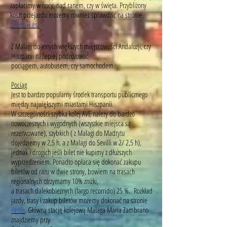
zapłacimy w nocy, nad ranem, czy w święta. Przybliżony
koszt przejazdu możemy również sprawdzić na stronie
pidetaxi.es
Z Malagi do innych większych miejscowości Andaluzji, czy
Hiszpanii najlepiej podróżować
pociągiem, autobusem, czy samochodem.
Pociąg
Jest to bardzo popularny środek transportu publicznego
między największymi miastami Hiszpanii.
W szczególności szybka kolej AVE należy do bardzo
nowoczesnych i wygodnych (wszystkie miejsca są
rezerwowane), szybkich ( z Malagi do Madrytu
dojedziemy w 2,5 h, a z Malagi do Sevilli w 2/ 2,5 h),
jednak i drogich jeśli bilet nie kupimy z dłuższych
wyprzedzeniem. Ponadto opłaca się dokonać zakupu
biletów od razu w dwie strony, bowiem na trasach
regionalnych otrzymamy 10% zniżki,
a trasach dalekobieżnych (largo recorrido) 25 %. Rozkład
jazdy, trasy i zakup biletów możemy dokonać na stronie
Renfe
. Główną stację kolejową Malaga Maria Zambrano
znajdziemy przy