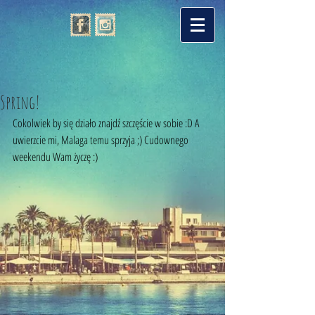
Spring!
Cokolwiek by się działo znajdź szczęście w sobie :D A 
uwierzcie mi, Malaga temu sprzyja ;) Cudownego 
weekendu Wam życzę :) 