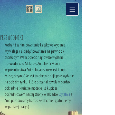
Przewodniki
Kochani! zanim powstanie książkowe wydanie 
MyMalaga ( a kiedyś powstanie na pewno : ) 
chciałabym Wam polecić najnowsze wydanie 
przewodnika o Maladze, Andaluzji i Murcji 
współautorstwa Ani z blogapisanewsevilli.com . 
Muszę przyznać, że jest to obecnie najlepsze wydanie 
na polskim rynku, które przeanalizowałam bardzo 
dokładnie :) Książke możecie już kupić za 
pośrednictwem naszej strony w zakładce 
Czytelni
a
 a 
Anie pozdrawiamy bardzo serdecznie i gratulujemy 
wspaniałej pracy :) 