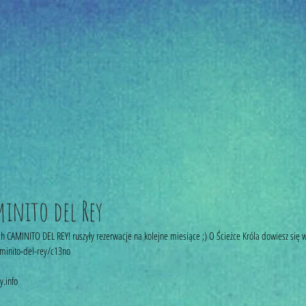
minito del Rey
h CAMINITO DEL REY! ruszyły rezerwacje na kolejne miesiące ;) O Ścieżce Króla dowiesz się wi
inito-del-rey/c13no 
y.info 