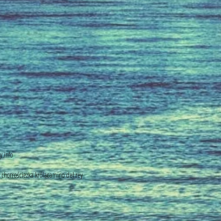
y.info
l chorro
ścieżka króla
camino del rey