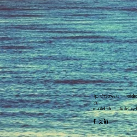
https://reservas.caminitodelre
Tagi:
costa del sol
caminito del rey
e