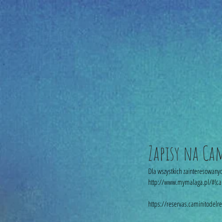
Zapisy na Ca
Dla wszystkich zainteresowanyc
http://www.mymalaga.pl/#!cam
https://reservas.caminitodelre