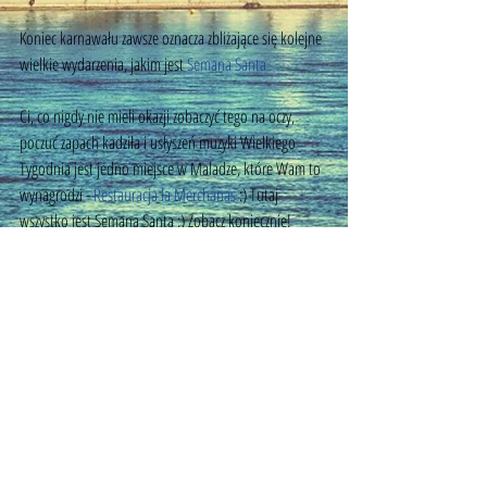
Koniec karnawału zawsze oznacza zbliżające się kolejne 
wielkie wydarzenia, jakim jest 
Semana Santa
Ci, co nigdy nie mieli okazji zobaczyć tego na oczy, 
poczuć zapach kadziła i usłyszeń muzyki Wielkiego 
Tygodnia jest jedno miejsce w Maladze, które Wam to 
wynagrodzi - 
Restauracja la Merchanas
 :) Tutaj 
wszystko jest Semana Santa ;) Zobacz koniecznie! 
Tagi:
restauracje malaga
semana santa de malaga
semana santa
©
2014 - 2026
by MyMalaga.pl.
All rights reserved
email:
mymalagapl@gmail.com
com:
+34 656 357 249
/