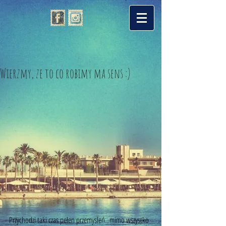
Wierzmy, ze to co robimy ma sens :)
Przychodzi taki czas pełen przemysleń...mimo wszystko 