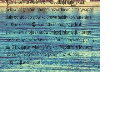
Nazarenos - to właśnie oni wzbudzają największa 
ciekawość gapiów, bowiem przywdziewają zakrywające 
ciało od stóp do głów kolorowe habity kojarzące się z 
Ku-Klux-Klanem 😉 Spiczasty kaptur jest jednak 
elementem stroju z czasów Świętej Inkwizycji, którego 
noszenie było wówczas jedną z form odbywanej pokuty
🙏 O trwającym właśnie Wielkim Tygodniu w Maladze 
przeczytasz więcej na naszej stronie ☺️ Więcej 
informacji w zakładce 
Semana Santa w Maladze
Tagi:
semana santa de malaga
semana santa
semana santa w maladze
semana santa w andaluzji
semanata santa w maladze
co sie je podczas semana santa
©
2014 - 2026
by MyMalaga.pl.