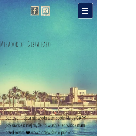
Mirador del Gibralfaro
Bez tego miejsca nie wyobrażam sobie Malagi😘😍 i 
gdy zawsze o niej myślę, to właśnie ten widok mam 
przed oczami❤️Mowa oczywiście o punkcie 