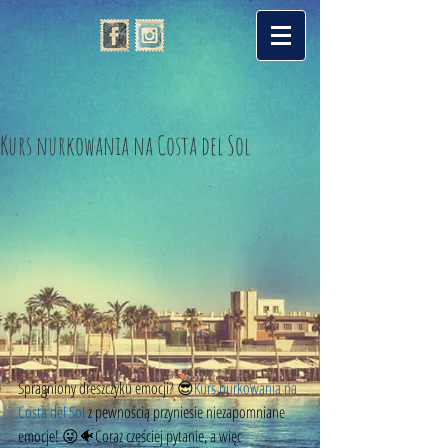
Kurs nurkowania na Costa del Sol
Spragniony dreszczyku emocji? 😎
Kurs nurkowania na 
Costa del Sol
 z pewnością przyniesie niezapomniane 
emocje! 😜🐠Coraz częściej pytanie, a więc 