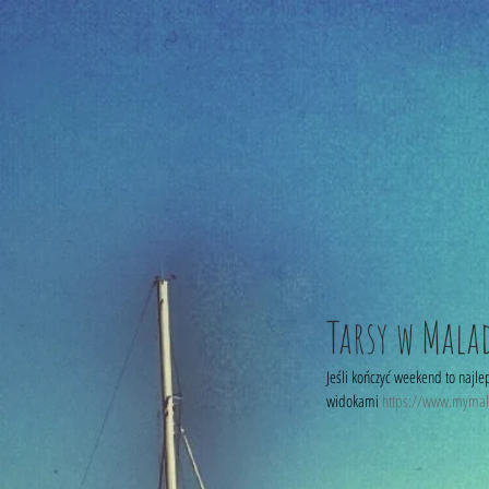
Tarsy w Mala
Jeśli kończyć weekend to najle
widokami 
https://www.mymala