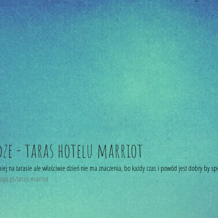
dze - taras hotelu marriot
piej na tarasie ale właściwie dzień nie ma znaczenia, bo każdy czas i powód jest dobry by spę
ga.pl/taras-marriot