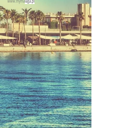
www.myma
laga.pl