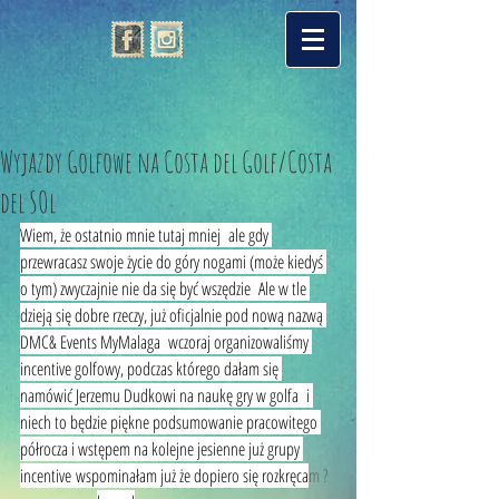
Wyjazdy Golfowe na Costa del Golf/Costa
del SOl
Wiem, że ostatnio mnie tutaj mniej  ale gdy 
przewracasz swoje życie do góry nogami (może kiedyś 
o tym) zwyczajnie nie da się być wszędzie  Ale w tle 
dzieją się dobre rzeczy, już oficjalnie pod nową nazwą 
DMC& Events MyMalaga  wczoraj organizowaliśmy 
incentive golfowy, podczas którego dałam się 
namówić Jerzemu Dudkowi na naukę gry w golfa  i 
niech to będzie piękne podsumowanie pracowitego 
półrocza i wstępem na kolejne jesienne już grupy 
incentive wspominałam już że dopiero się rozkręca
m ? 