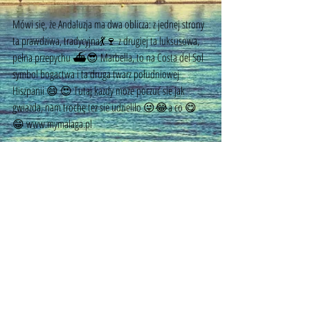
Mówi się, że Andaluzja ma dwa oblicza: z jednej strony 
ta prawdziwa, tradycyjna💃🍷 z drugiej ta luksusowa, 
pełna przepychu ⛴😎 Marbella, to na Costa del Sol 
symbol bogactwa i ta druga twarz południowej 
Hiszpanii 😄 😍 Tutaj kazdy moze poczuć sie jak 
gwiazda, nam trochę tez sie udzieliło 😜😂a co 😋
😁 www.mymalaga.pl 
Tagi:
przewodnik po andaluzji
przewodnik andaluzja
przewodnik costa del sol
costa del sol
marbella
©
2014 - 2026
by MyMalaga.pl.
All rights reserved
email:
mymalagapl@gmail.com
com:
+34 656 357 249
/