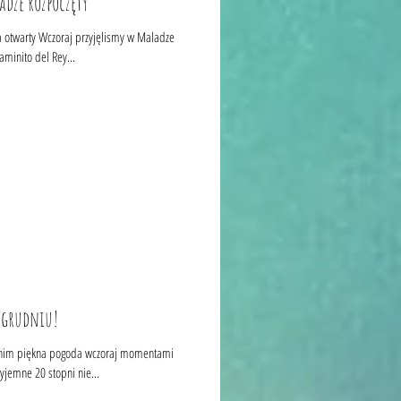
adze rozpoczęty
a otwarty Wczoraj przyjęlismy w Maladze
aminito del Rey...
w grudniu!
pogoda wczoraj momentami
szalone 23 do 25 stopni dzisiaj równe przyjemne 20 stopni nie...