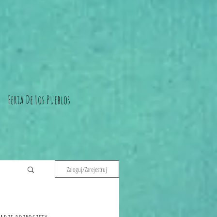
Feria De Los Pueblos
Zaloguj/Zarejestruj