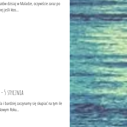
atów dzisiaj w Maladze, oczywiście zaraz po
 jeśli ktos...
 - 5 stycznia
 i bardziej zaczynamy się skupiać na tym ile
 Nowym Roku...