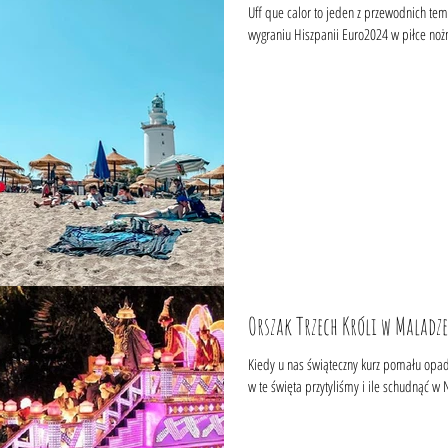
Uff que calor to jeden z przewodnich tem
wygraniu Hiszpanii Euro2024 w piłce nożnej
Orszak Trzech Króli w Maladze
Kiedy u nas świąteczny kurz pomału opada
w te święta przytyliśmy i ile schudnąć w