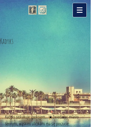
Kadyks
Kadyks zaskakuje spokojem... ☀️Zwiedzając miasto 
sennymi, wąskimi uliczkami ma się poczucie 