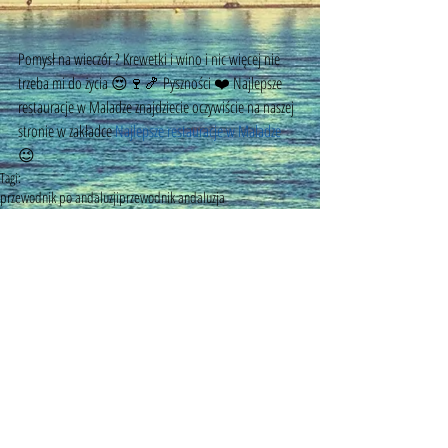
Pomysł na wieczór ? Krewetki i wino i nic więcej nie 
trzeba mi do życia 😍🍷🍤 Pyszności ❤️ Najlepsze 
restauracje w Maladze znajdziecie oczywiście na naszej 
stronie w zakładce 
Najlepsze restauracje w Maladze 
😉 
Tagi:
przewodnik po andaluzji
przewodnik andaluzja
przewodnik costa del sol
costa del sol
restauracje malaga
restauracje andaluzja
restauracje costa del sol
gdzie zjesc w maladze
gdzie dobrze zjeść w Maladze
gdzie zjeść śniadanie w maladze
©
2014 - 2026
by MyMalaga.pl.
All rights reserved
email:
mymalagapl@gmail.com
com:
+34 656 357 249
/