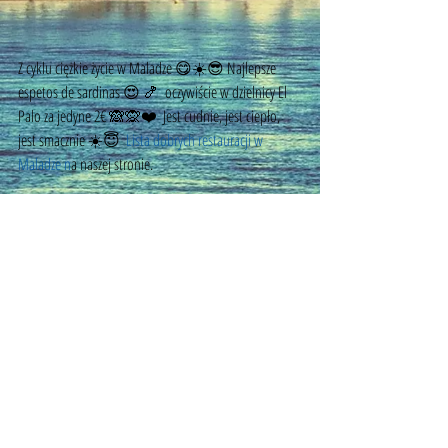
Z cyklu ciężkie życie w Maladze 😋☀️😎 Najlepsze 
espetos de sardinas 😍 🍤  oczywiście w dzielnicy El 
Palo za jedyne 2€ 🙈🙊❤️  Jest cudnie, jest ciepło, 
jest smacznie ☀️😇  
Lista dobrych restauracji w 
Maladze n
a naszej stronie. 
Tagi:
przewodnik po andaluzji
restauracje andaluzja
gdzie zjesc w maladze
jedzenie malaga
jedzenie w Maladze
©
2014 - 2026
by MyMalaga.pl.
All rights reserved
email:
mymalagapl@gmail.com
com:
+34 656 357 249
/
+48 667 313 782
Malaga, Andaluzja