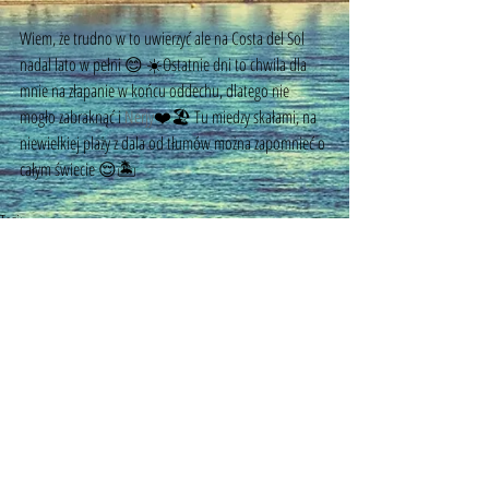
Wiem, że trudno w to uwierzyć ale na Costa del Sol 
nadal lato w pełni 😊 ☀️Ostatnie dni to chwila dla 
mnie na złapanie w końcu oddechu, dlatego nie 
mogło zabraknąć i 
Nerjy
❤️🏖 Tu miedzy skałami, na 
niewielkiej plaży z dala od tłumów można zapomnieć o 
całym świecie 😌🏝
Tagi:
przewodnik po andaluzji
przewodnik andaluzja
przewodnik costa del sol
costa del sol
malaga okolice
co zobaczyc na costa del la luz
©
2014 - 2026
by MyMalaga.pl.
All rights reserved
email:
mymalagapl@gmail.com
com:
+34 656 357 249
/