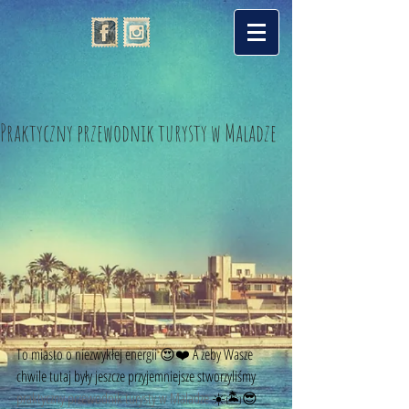
Praktyczny przewodnik turysty w Maladze
To miasto o niezwykłej energii 😍❤️ A żeby Wasze 
chwile tutaj były jeszcze przyjemniejsze stworzyliśmy 
praktyczny przewodnik turysty w Maladze
 ☀️🏝😎 