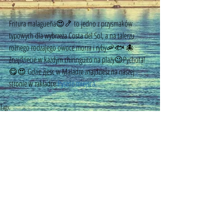
Fritura malagueña😍🍤 to jedno z przysmaków 
typowych dla wybrzeża Costa del Sol, a na talerzu 
rożnego rodzajego owoce morza i ryby🦐🐟 🐙 
Znajdziecie w każdym chiringuito na plaży😉Pychota!
😋😍 Gdzie zjesc w Maladze znajdziesz na naszej 
stronie w zakładce 
Pyszne miejsca.
Tagi:
przewodnik po andaluzji
przewodnik andaluzja
restauracje malaga
restauracje andaluzja
restauracje costa del sol
gdzie zjesc w maladze
gdzie dobrze zjeść w Maladze
gdzie zjeść śniadanie w maladze
©
2014 - 2026
by MyMalaga.pl.
All rights reserved