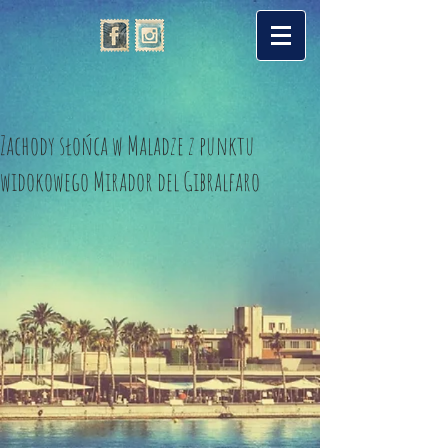
Zachody słońca w Maladze z punktu
widokowego Mirador del Gibralfaro