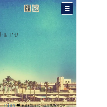
Frigiliana
Frigiliana
 ❤️ jak dla mnie królowa białych wiosek 