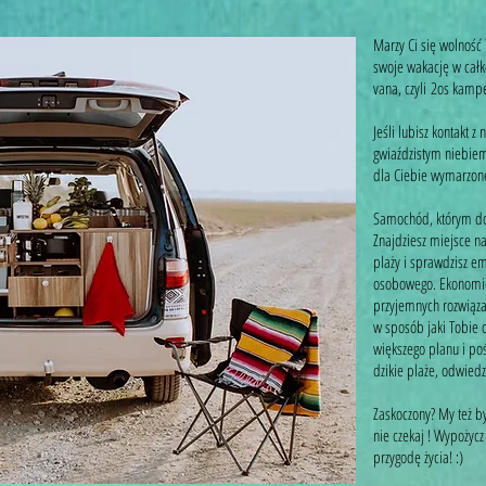
Marzy Ci się wolność
swoje wakację w cał
vana, czyli 2os ka
Jeśli lubisz kontakt 
gwiaździstym niebiem
dla Ciebie wymarzon
Samochód, którym dot
Znajdziesz miejsce na
plaży i sprawdzisz e
osobowego. Ekonomicz
przyjemnych rozwiąz
w sposób jaki Tobie 
większego planu i po
dzikie plaże, odwiedz
Zaskoczony? My też by
nie czekaj ! Wypożycz 
przygodę życia! :)