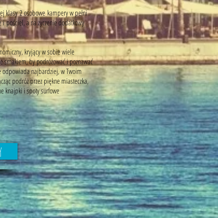
ej klasy 2 osobowe kampery w pełni
i pościel, a na życzenie dodatkowy
omiczny, kryjący w sobie wiele
 ze smakiem, by podróżować i poznawać
e odpowiada najbardziej, w Twoim
ącząc podróż przez piękne miasteczka,
ne knajpki i spoty surfowe
y