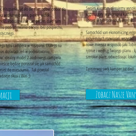
Swoim klientom oferujemy wysoki
ać Hiszpanie, udało sie nam odbyć podóż do
wyposażony w akcesoria kuchenne 
wa wzdłuż wybrzeża, piękne widoki,
sprzęt, w tym przenośny internet.
lność. Podróżowanie camperem dało nam
mu podejmowania decyzji, bez pospiechu,
Samochód van ekonomiczny, ergon
stycznego.
przyjemnych rozwiązań, wszystko
nowe miejsca w sposób jaki Tobi
kiego typu campera w Hiszpanii. Dlatego na
rytmie i według Twojego planu - ł
 nas doświadczeń w podróżowaniu
szerokie plaże, odwiedzając lokal
wać idealny model 2 osobowego campera
 mieście będzie poruszał się jak samochód
Zarezerwuj swój kamper już dziś!
wnież do mieszkania. Tak powstal
dzieje skusi i Was ;)
Zobacz Nasze Van
macji