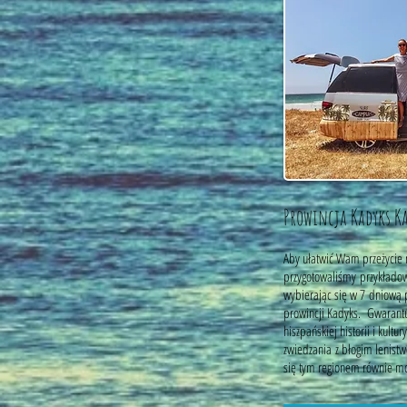
Prowincja Kadyks 
Aby ułatwić Wam przeżycie 
przygotowaliśmy przykładow
wybierając się w 7 dniową 
prowincji Kadyks. Gwarant
hiszpańskiej historii i kult
zwiedzania z błogim lenist
się tym regionem równie moc