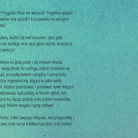
 ? Przygoda? Wiatr we włosach? Pragniesz spędzić
kowicie inny sposób? A co powiesz na wynajem
mpera?
z naturą, budzić się nad oceanem, spać pod
 lub każdego dnia spać gdzie indziej, to będą to
e wakacje!
rzesz na dziką plażę i do centrum miasta.
 swoją deskę do surfingu, zrobisz śniadanie na
mail. Jest połączeniem campera i samochodu
ny, ergonomiczny, kryjący w sobie wiele
ań. Możesz podróżować i poznawać nowe miejsca
odpowiada najbardziej, w Twoim rytmie, bez
śpiechu, łącząc podróż przez piękne miasteczka,
ając lokalne knajpki i spoty surfowe.
liśmy ;) Weź swojego chłopaka, weź przyjaciółkę i
swój mały raj na 4 kółkach już dziś i jedź przeżyć