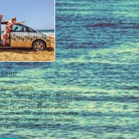
Kamperem
niesamowitej przygody
ą trasę i subiektywny przewodnik co warto zobaczyć
podróż kamperem po Andaluzji, a konkretnie po
ujemy 7 dni pełne wrażeń, pięknych widoków,
ury, a przede wszystkim idealne połączenie aktywnego
wem plażowania. Jestem przekonana, że zachwycisz
no jak my i pokochasz ten styl życia :)