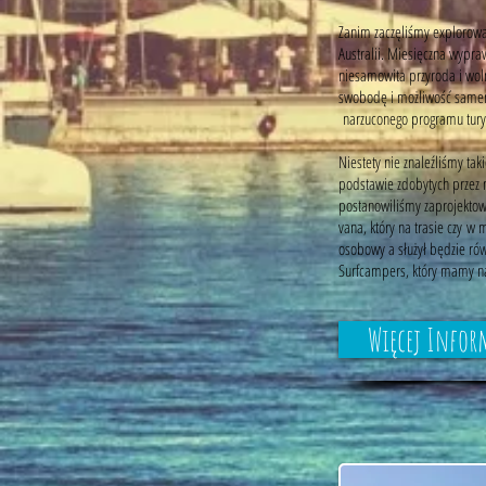
Zanim zaczęliśmy explorow
Australii. Miesięczna wypra
niesamowita przyroda i wo
swobodę i możliwość same
narzuconego programu tury
Niestety nie znaleźliśmy ta
podstawie zdobytych przez
postanowiliśmy zaprojekto
vana, który na trasie czy w
osobowy a służył będzie ró
Surfcampers, który mamy na
Więcej Infor