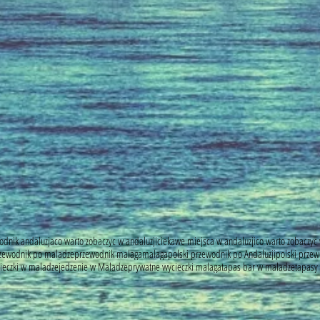
odnik andaluzja
co warto zobaczyc w andaluzji
ciekawe miejsca w andaluzji
co warto zobaczyc
zewodnik po maladze
przewodnik malaga
malaga
polski przewodnik po Andaluzji
polski prze
cieczki w maladze
jedzenie w Maladze
prywatne wycieczki malaga
tapas bar w maladze
tapasy