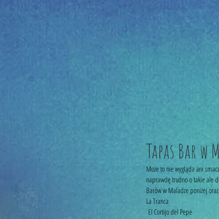
Tapas Bar w 
Może to nie wygląda ani smaczn
naprawdę trudno o takie ale d
Barów w Maladze poniżej oraz 
La Tranca
 El Cortijo del Pepe