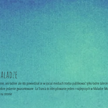
Maladze
ie, ani ładnie ale kto powiedział ze w social mediach trzeba publikować tylko ładne talerz
obre jedzenie gwarantowane  La Tranca to zdecydowanie jeden z najlepszych w Maladze Moj
na stronie