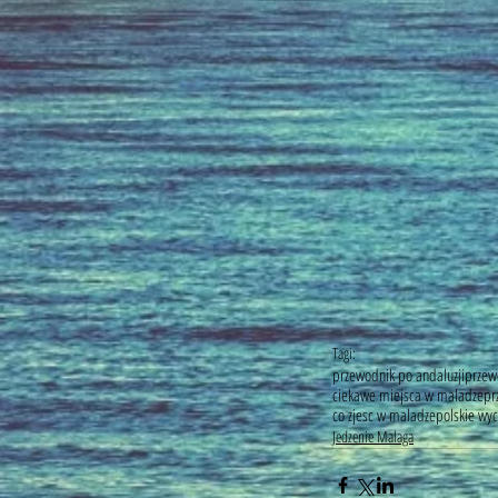
Tagi:
przewodnik po andaluzji
przew
ciekawe miejsca w maladze
pr
co zjesc w maladze
polskie wy
Jedzenie Malaga