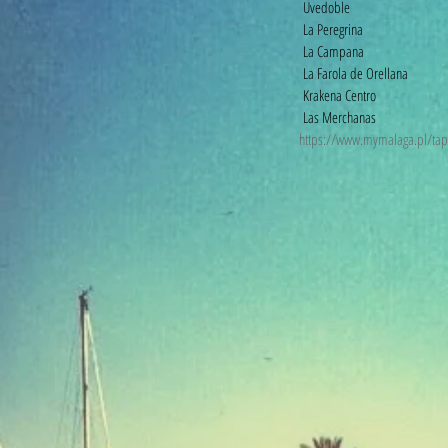
 Uvedoble
 La Peregrina
 La Campana
 La Farola de Orellana
 Krakena Centro
 Las Merchanas
https://www.mymalaga.pl/ta