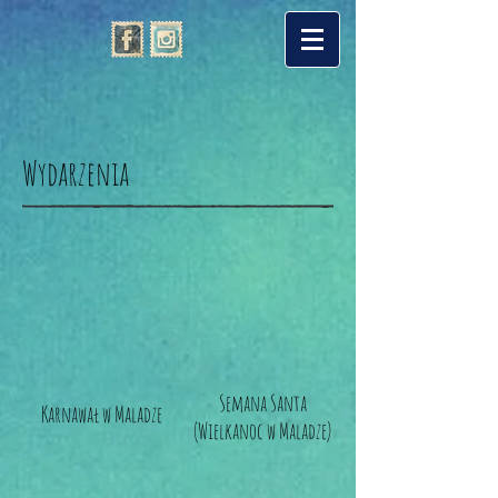
Wydarzenia
Semana Santa
Karnawał w Maladze
(Wielkanoc w Maladze)