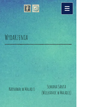
Wydarzenia
Semana Santa
Karnawał w Maladze
(Wielkanoc w Maladze)