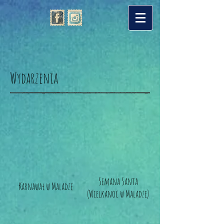
Wydarzenia
Semana Santa
Karnawał w Maladze
(Wielkanoc w Maladze)