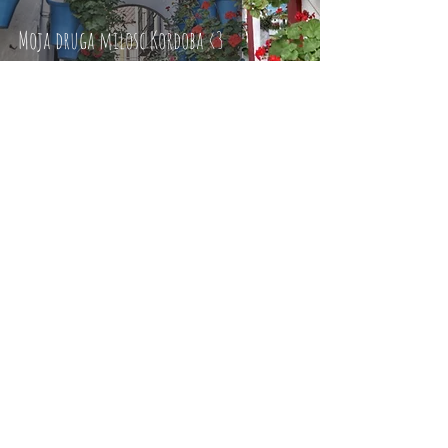
Moja druga milosc Kordoba <3
Bądź na bieżąco i Śledź nasz Profil na
INSTAGRAMIE