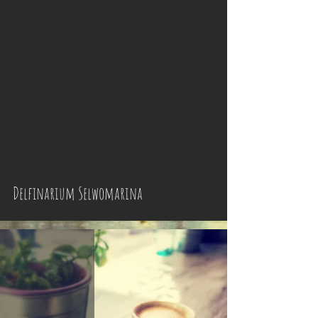
Delfinarium Selwomarina