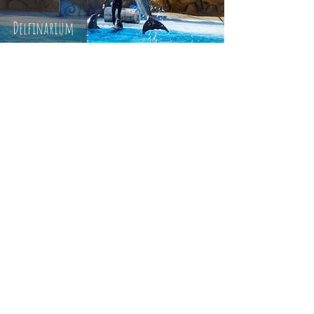
Delfinarium
Bądź na bieżąco i Śledź nasz Profil na
INSTAGRAMIE