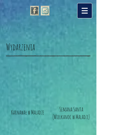
Wydarzenia
Semana Santa
Karnawał w Maladze
(Wielkanoc w Maladze)