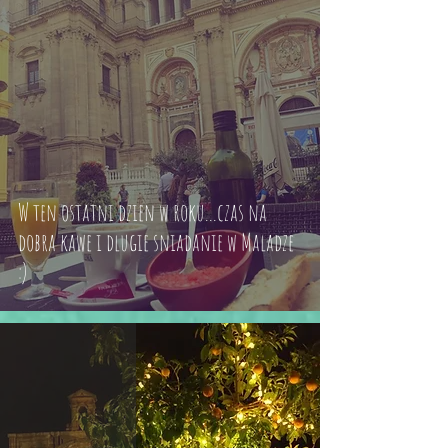
W ten ostatni dzien w roku...czas na
dobra kawe i dlugie sniadanie w Maladze
:)