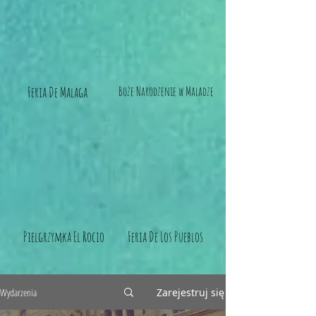
Feria De Malaga
Boże Narodzenie w Maladze
Pielgrzymka El Rocio
Feria De Los Pueblos
Wydarzenia
Zarejestruj się